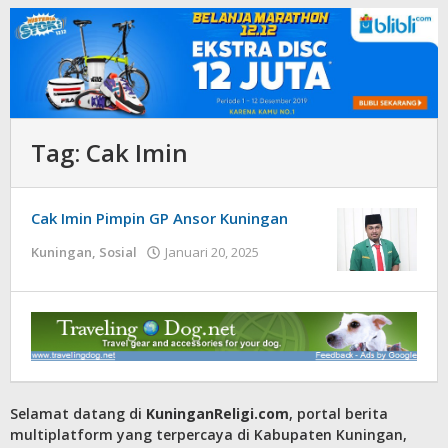
Tag:
Cak Imin
Cak Imin Pimpin GP Ansor Kuningan
oleh
Kuningan
,
Sosial
Januari 20, 2025
admin
Selamat datang di
KuninganReligi.com
, portal berita
multiplatform yang terpercaya di Kabupaten Kuningan,