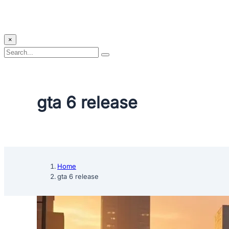
×
Search
Search
for:
gta 6 release
Home
gta 6 release