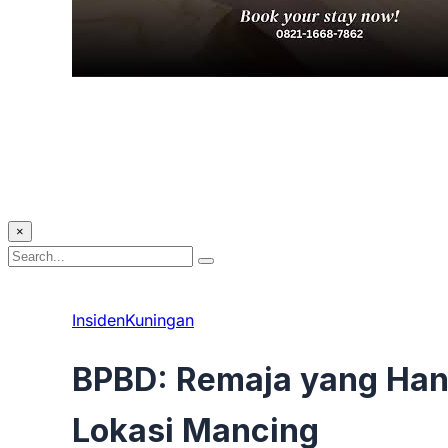
×
Search
Search
for:
Insiden
Kuningan
BPBD: Remaja yang Hany
Lokasi Mancing