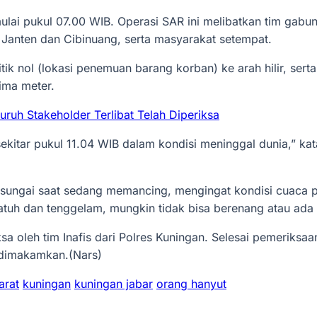
ulai pukul 07.00 WIB. Operasi SAR ini melibatkan tim gabung
 Janten dan Cibinuang, serta masyarakat setempat.
tik nol (lokasi penemuan barang korban) ke arah hilir, se
lima meter.
ruh Stakeholder Terlibat Telah Diperiksa
ekitar pukul 11.04 WIB dalam kondisi meninggal dunia,” kat
e sungai saat sedang memancing, mengingat kondisi cuaca p
atuh dan tenggelam, mungkin tidak bisa berenang atau ada f
ksa oleh tim Inafis dari Polres Kuningan. Selesai pemeriks
 dimakamkan.(Nars)
arat
kuningan
kuningan jabar
orang hanyut