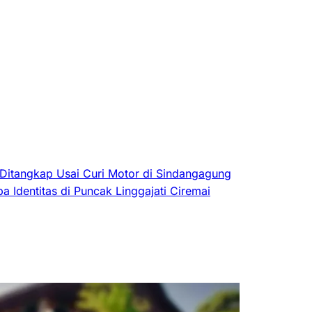
 Ditangkap Usai Curi Motor di Sindangagung
 Identitas di Puncak Linggajati Ciremai