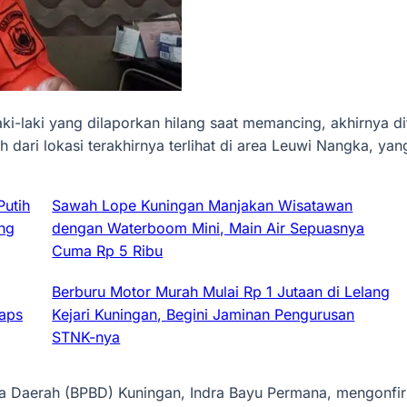
aki-laki yang dilaporkan hilang saat memancing, akhirnya 
 dari lokasi terakhirnya terlihat di area Leuwi Nangka, y
Putih
Sawah Lope Kuningan Manjakan Wisatawan
ng
dengan Waterboom Mini, Main Air Sepuasnya
Cuma Rp 5 Ribu
Berburu Motor Murah Mulai Rp 1 Jutaan di Lelang
Maps
Kejari Kuningan, Begini Jaminan Pengurusan
STNK-nya
 Daerah (BPBD) Kuningan, Indra Bayu Permana, mengonfir