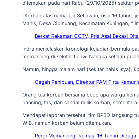
ditemukan pada hari Rabu (29/10/2025) sekitar p
“Korban atas nama Tia Setiawan, usia 16 tahun, je
Manis, Desa Cibinuang, Kecamatan Kuningan, ” i
Berkat Rekaman CCTV, Pria Asal Bekasi Dit
Indra menjelaskan kronologi kejadian bermula pa
memancing di sekitar Leuwi Nangka setelah pulan
Namun, hingga malam hari (sekitar habis Isya), k
‎Cegah Penipuan, Direktur PAM Tirta Kamun
Orang tua korban bersama beberapa warga kemud
pancing, tas, dan sandal milik korban, sementara
Mendapat laporan tersebut, tim BPBD langsung tu
WIB, namun korban belum ditemukan.
Pergi Memancing, ‎Remaja 16 Tahun Diduga