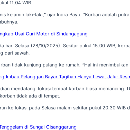
ukul 11.04 WIB.
nis kelamin laki-laki,” ujar Indra Bayu. “Korban adalah put
mbuhnya.
angkap Usai Curi Motor di Sindangagung
da hari Selasa (28/10/2025). Sekitar pukul 15.00 WIB, kor
g dari sawah.
orban tidak kunjung pulang ke rumah. “Hal ini menimbulkan k
ing Imbau Pelanggan Bayar Tagihan Hanya Lewat Jalur Res
ian mendatangi lokasi tempat korban biasa memancing. Di
 korban tidak ada di tempat.
run ke lokasi pada Selasa malam sekitar pukul 20.30 WIB 
 Tenggelam di Sungai Cisanggarung