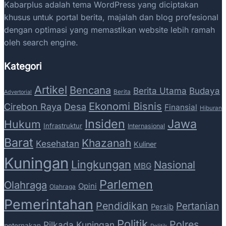
Kabarplus adalah tema WordPress yang diciptakan
khusus untuk portal berita, majalah dan blog profesional
dengan optimasi yang memastikan website lebih ramah
oleh search engine.
Kategori
Artikel
Bencana
Berita Utama
Budaya
Berita
Advertorial
Ekonomi Bisnis
Desa
Cirebon Raya
Finansial
Hiburan
Insiden
Jawa
Hukum
Infrastruktur
Internasional
Barat
Khazanah
Kesehatan
Kuliner
Kuningan
Lingkungan
Nasional
MBG
Parlemen
Olahraga
Opini
Olahraga
Pemerintahan
Pendidikan
Pertanian
Persib
Politik
Polres
Pilkada Kuningan
peternakan