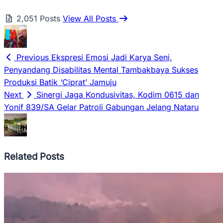
2,051 Posts
View All Posts
Previous
Ekspresi Emosi Jadi Karya Seni,
Penyandang Disabilitas Mental Tambakbaya Sukses
Produksi Batik ‘Ciprat’ Jamuju
Next
‎Sinergi Jaga Kondusivitas, Kodim 0615 dan
Yonif 839/SA Gelar Patroli Gabungan Jelang Nataru
Related Posts