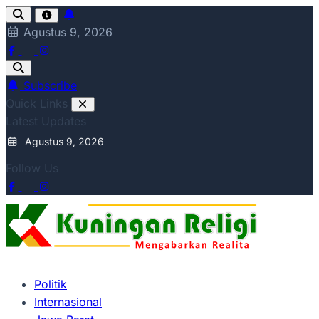
Skip
to
Agustus 9, 2026
content
Subscribe
Quick Links
Latest Updates
Agustus 9, 2026
Follow Us
Politik
Internasional