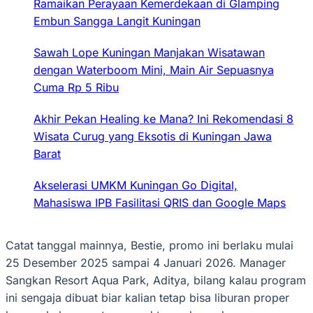
Ramaikan Perayaan Kemerdekaan di Glamping
Embun Sangga Langit Kuningan
Sawah Lope Kuningan Manjakan Wisatawan
dengan Waterboom Mini, Main Air Sepuasnya
Cuma Rp 5 Ribu
Akhir Pekan Healing ke Mana? Ini Rekomendasi 8
Wisata Curug yang Eksotis di Kuningan Jawa
Barat
Akselerasi UMKM Kuningan Go Digital,
Mahasiswa IPB Fasilitasi QRIS dan Google Maps
Catat tanggal mainnya, Bestie, promo ini berlaku mulai
25 Desember 2025 sampai 4 Januari 2026.‎‎ Manager
Sangkan Resort Aqua Park, Aditya, bilang kalau program
ini sengaja dibuat biar kalian tetap bisa liburan proper