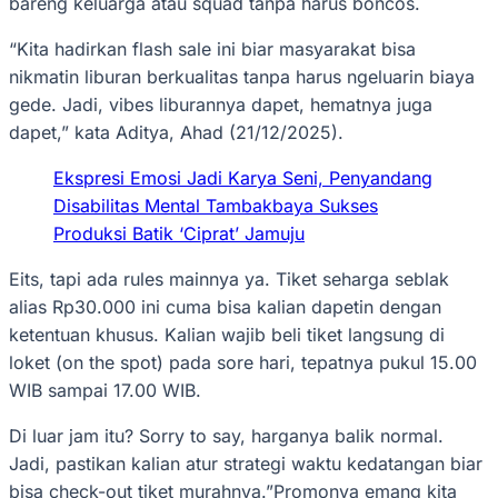
bareng keluarga atau squad tanpa harus boncos.‎‎
“Kita hadirkan flash sale ini biar masyarakat bisa
nikmatin liburan berkualitas tanpa harus ngeluarin biaya
gede. Jadi, vibes liburannya dapet, hematnya juga
dapet,” kata Aditya, Ahad (21/12/2025).‎‎
Ekspresi Emosi Jadi Karya Seni, Penyandang
Disabilitas Mental Tambakbaya Sukses
Produksi Batik ‘Ciprat’ Jamuju
Eits, tapi ada rules mainnya ya. Tiket seharga seblak
alias Rp30.000 ini cuma bisa kalian dapetin dengan
ketentuan khusus. Kalian wajib beli tiket langsung di
loket (on the spot) pada sore hari, tepatnya pukul 15.00
WIB sampai 17.00 WIB.‎‎
Di luar jam itu? Sorry to say, harganya balik normal.
Jadi, pastikan kalian atur strategi waktu kedatangan biar
bisa check-out tiket murahnya.‎‎”Promonya emang kita