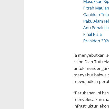
Masukkan Kip
Fitrah Maula
Gantikan Teja
Paku Alam Je
Adu Penalti L
Final Piala
Presiden 202
Ia menyebutkan, s
calon Dian-Tuti te
untuk mendengarka
menyebut bahwa d
mewujudkan peruba
“Perubahan ini har
menyelesaikan mas
infrastruktur, eko