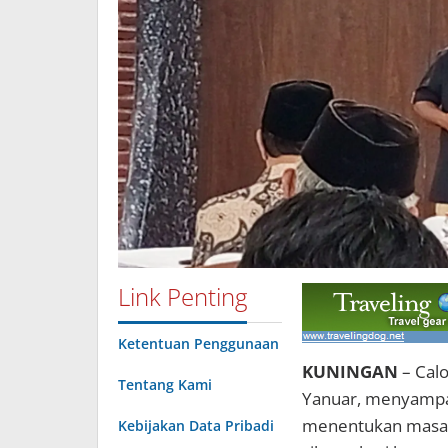
Link Penting
Ketentuan Penggunaan
KUNINGAN
– Calo
Tentang Kami
Yanuar, menyampa
menentukan masa 
Kebijakan Data Pribadi