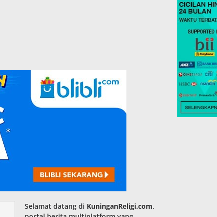
Selamat datang di
KuninganReligi.com
,
portal berita multiplatform yang