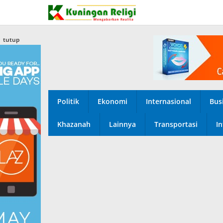
Lewati
ke
konten
tutup
Politik
Ekonomi
Internasional
Bus
Khazanah
Lainnya
Transportasi
In