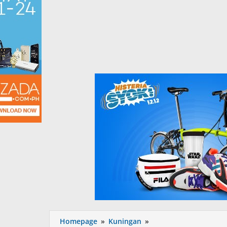
Dian
Homepage
»
Kuningan
»