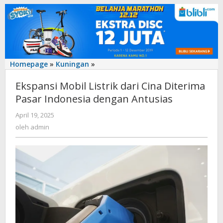
Ekspansi
Homepage
»
Kuningan
»
Mobil
Ekspansi Mobil Listrik dari Cina Diterima
Listrik
dari
Pasar Indonesia dengan Antusias
Cina
oleh
April 19, 2025
Diterima
admin
Pasar
oleh
admin
Indonesia
dengan
Antusias