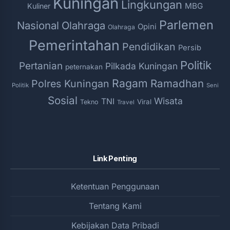
Kuningan
Lingkungan
MBG
Kuliner
Parlemen
Nasional
Olahraga
Opini
Olahraga
Pemerintahan
Pendidikan
Persib
Politik
Pertanian
Pilkada Kuningan
peternakan
Ragam
Ramadhan
Polres Kuningan
Politik
Seni
Sosial
Wisata
TNI
Viral
Tekno
Travel
Link Penting
Ketentuan Penggunaan
Tentang Kami
Kebijakan Data Pribadi