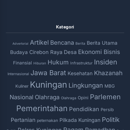
Kategori
Artikel
Bencana
Berita Utama
Berita
Advertorial
Ekonomi Bisnis
Desa
Cirebon Raya
Budaya
Insiden
Hukum
Finansial
Infrastruktur
Hiburan
Jawa Barat
Khazanah
Kesehatan
Internasional
Kuningan
Lingkungan
MBG
Kuliner
Parlemen
Nasional
Olahraga
Opini
Olahraga
Pemerintahan
Pendidikan
Persib
Politik
Pertanian
Pilkada Kuningan
peternakan
Ragam
Ramadhan
Polres Kuningan