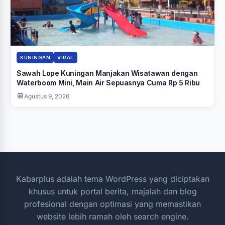
KUNINGAN
VIRAL
Sawah Lope Kuningan Manjakan Wisatawan dengan
Waterboom Mini, Main Air Sepuasnya Cuma Rp 5 Ribu
Agustus 9, 2026
Kabarplus adalah tema WordPress yang diciptakan
khusus untuk portal berita, majalah dan blog
profesional dengan optimasi yang memastikan
website lebih ramah oleh search engine.