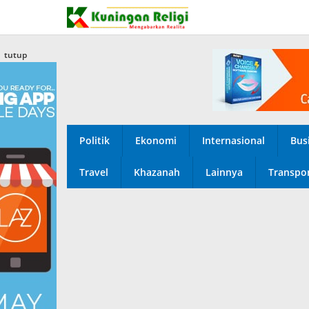
Lewati
ke
konten
tutup
Politik
Ekonomi
Internasional
Bus
Travel
Khazanah
Lainnya
Transpor