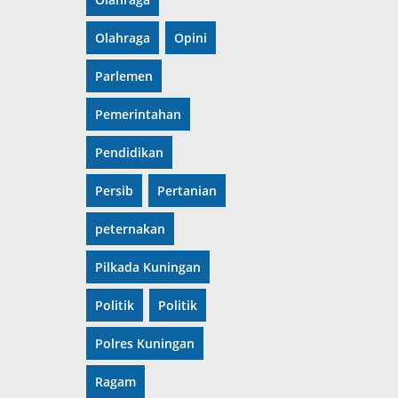
Olahraga
Opini
Parlemen
Pemerintahan
Pendidikan
Persib
Pertanian
peternakan
Pilkada Kuningan
Politik
Politik
Polres Kuningan
Ragam