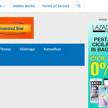
an
Indeks Berita
Terms of Service
tutup
Fitness
Olahraga
Ramadhan