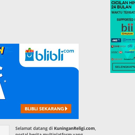
Selamat datang di
KuninganReligi.com
,
portal berita multiplatform yang