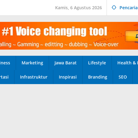
Kamis, 6 Agustus 2026
Pencari
iness
Marketing
Jawa Barat
Lifestyle
Health & 
tasi
Infrastruktur
Inspirasi
Branding
SEO