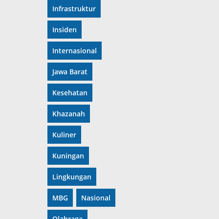
Infrastruktur
Insiden
Internasional
Jawa Barat
Kesehatan
Khazanah
Kuliner
Kuningan
Lingkungan
MBG
Nasional
Olahraga