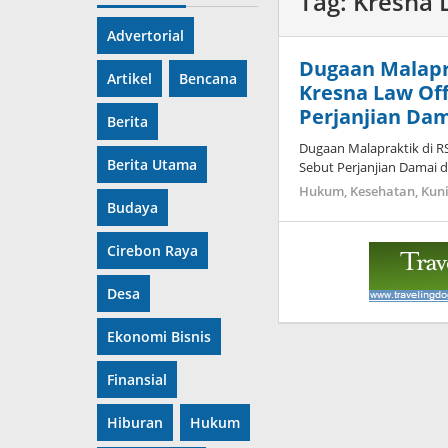
Tag:
Kresna 
Advertorial
Dugaan Malapra
Artikel
Bencana
Kresna Law Off
Perjanjian Dam
Berita
Dugaan Malapraktik di RS
Berita Utama
Sebut Perjanjian Damai 
Hukum
,
Kesehatan
,
Kun
Budaya
Cirebon Raya
Desa
Ekonomi Bisnis
Finansial
Hiburan
Hukum