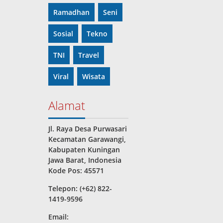
Ramadhan
Seni
Sosial
Tekno
TNI
Travel
Viral
Wisata
Alamat
Jl. Raya Desa Purwasari
Kecamatan Garawangi,
Kabupaten Kuningan
Jawa Barat, Indonesia
Kode Pos: 45571
Telepon: (+62) 822-
1419-9596
Email: