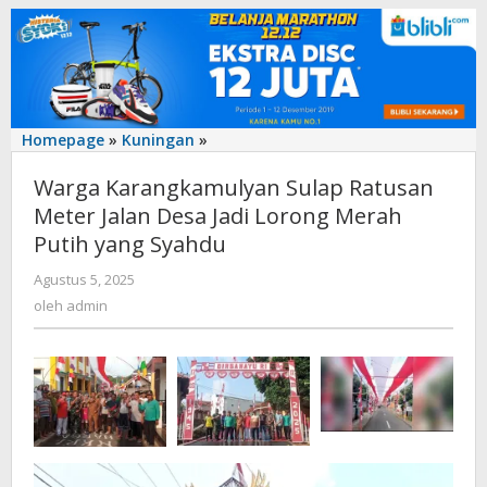
Warga
Homepage
»
Kuningan
»
Karangkamulyan
Warga Karangkamulyan Sulap Ratusan
Sulap
Ratusan
Meter Jalan Desa Jadi Lorong Merah
Meter
Putih yang Syahdu
Jalan
Desa
oleh
Agustus 5, 2025
admin
Jadi
oleh
admin
Lorong
Merah
Putih
yang
Syahdu