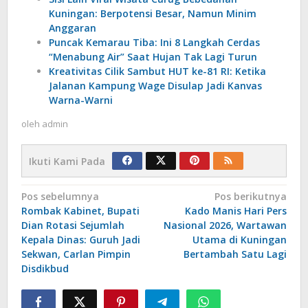
Kuningan: Berpotensi Besar, Namun Minim
Anggaran
Puncak Kemarau Tiba: Ini 8 Langkah Cerdas
“Menabung Air” Saat Hujan Tak Lagi Turun
Kreativitas Cilik Sambut HUT ke-81 RI: Ketika
Jalanan Kampung Wage Disulap Jadi Kanvas
Warna-Warni
oleh
admin
Ikuti Kami Pada
Navigasi
Pos sebelumnya
Pos berikutnya
‎Rombak Kabinet, Bupati
Kado Manis Hari Pers
pos
Dian Rotasi Sejumlah
Nasional 2026, Wartawan
Kepala Dinas: Guruh Jadi
Utama di Kuningan
Sekwan, Carlan Pimpin
Bertambah Satu Lagi‎‎
Disdikbud‎‎