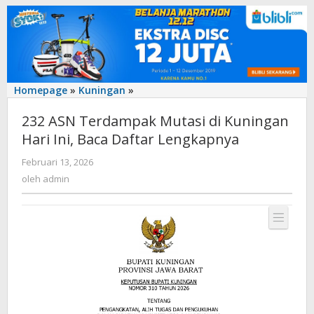
‎232
Homepage
»
Kuningan
»
ASN
‎232 ASN Terdampak Mutasi di Kuningan
Terdampak
Mutasi
Hari Ini, Baca Daftar Lengkapnya
di
oleh
Februari 13, 2026
Kuningan
admin
Hari
oleh
admin
Ini,
Baca
Daftar
Lengkapnya