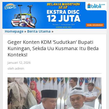
‎Geger
Homepage
»
Berita Utama
»
Konten
‎Geger Konten KDM ‘Sudutkan’ Bupati
KDM
‘Sudutkan’
Kuningan, Sekda Uu Kusmana: Itu Beda
Bupati
Konteks!‎‎
Kuningan,
Sekda
oleh
Januari 12, 2026
admin
Uu
oleh
admin
Kusmana:
Itu
Beda
Konteks!‎‎