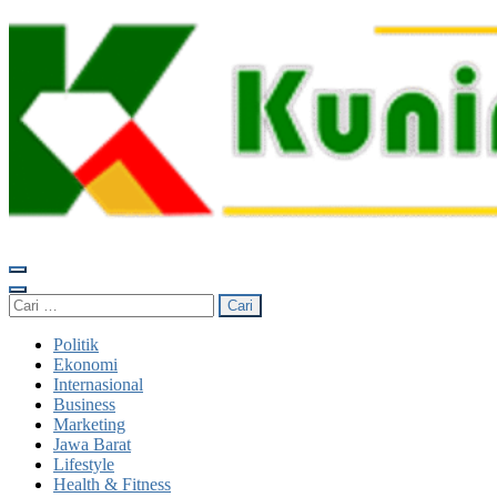
Lompat
ke
konten
(Tekan
Enter)
Kuningan Religi
Mengabarkan Realita
Cari
untuk:
Politik
Ekonomi
Internasional
Business
Marketing
Jawa Barat
Lifestyle
Health & Fitness