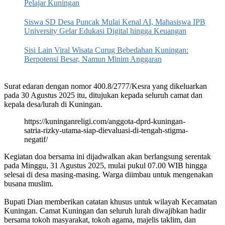
Pelajar Kuningan
Siswa SD Desa Puncak Mulai Kenal AI, Mahasiswa IPB
University Gelar Edukasi Digital hingga Keuangan
Sisi Lain Viral Wisata Curug Bebedahan Kuningan:
Berpotensi Besar, Namun Minim Anggaran
‎Surat edaran dengan nomor 400.8/2777/Kesra yang dikeluarkan
pada 30 Agustus 2025 itu, ditujukan kepada seluruh camat dan
kepala desa/lurah di Kuningan.
https://kuninganreligi.com/anggota-dprd-kuningan-
satria-rizky-utama-siap-dievaluasi-di-tengah-stigma-
negatif/
Kegiatan doa bersama ini dijadwalkan akan berlangsung serentak
pada Minggu, 31 Agustus 2025, mulai pukul 07.00 WIB hingga
selesai di desa masing-masing. Warga diimbau untuk mengenakan
busana muslim.
‎Bupati Dian memberikan catatan khusus untuk wilayah Kecamatan
Kuningan. Camat Kuningan dan seluruh lurah diwajibkan hadir
bersama tokoh masyarakat, tokoh agama, majelis taklim, dan