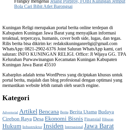
Frangky
mengenai
‎Jelang Porprov, FOBI Kuningan Jemput
Bola Cari Bibit Atlet Barongsai‎‎
Kuningan Religi merupakan portal berita online terdepan di
Kabupaten Kuningan Jawa Barat yang menyajikan informasi
teraktual, terpercaya, humanis, cover both side, lugas, dan tegas.
Rilis berita bisa dikirim ke:
redaksikuninganreligi@gmail.com
WhatsApp: 0821-2902-6376 Joint Saluran WhatsApp kami, cari
saluran: INFO KUNINGAN RELIGI. Office: Jl Wijaya GG. TPA
Kelurahan Purwawinangun Kecamatan Kuningan Kabupaten
Kuningan Jawa Barat 45510
Kabarplus adalah tema WordPress yang diciptakan khusus untuk
portal berita, majalah dan blog profesional dengan optimasi yang
memastikan website lebih ramah oleh search engine.
Kategori
Artikel
Bencana
Berita Utama
Budaya
Berita
Advertorial
Ekonomi Bisnis
Cirebon Raya
Desa
Finansial
Hiburan
Insiden
Jawa Barat
Hukum
Infrastruktur
Internasional