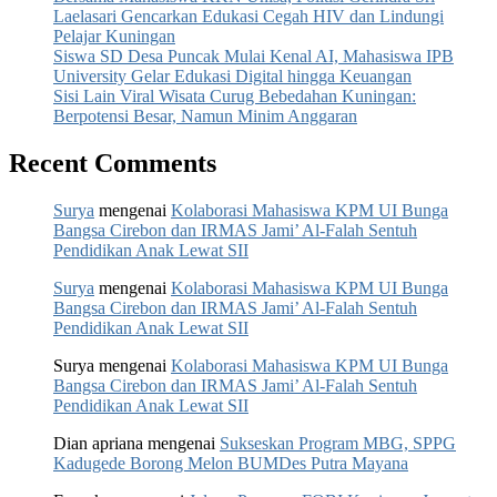
Laelasari Gencarkan Edukasi Cegah HIV dan Lindungi
Pelajar Kuningan
Siswa SD Desa Puncak Mulai Kenal AI, Mahasiswa IPB
University Gelar Edukasi Digital hingga Keuangan
Sisi Lain Viral Wisata Curug Bebedahan Kuningan:
Berpotensi Besar, Namun Minim Anggaran
Recent Comments
Surya
mengenai
Kolaborasi Mahasiswa KPM UI Bunga
Bangsa Cirebon dan IRMAS Jami’ Al-Falah Sentuh
Pendidikan Anak Lewat SII
Surya
mengenai
Kolaborasi Mahasiswa KPM UI Bunga
Bangsa Cirebon dan IRMAS Jami’ Al-Falah Sentuh
Pendidikan Anak Lewat SII
Surya
mengenai
Kolaborasi Mahasiswa KPM UI Bunga
Bangsa Cirebon dan IRMAS Jami’ Al-Falah Sentuh
Pendidikan Anak Lewat SII
Dian apriana
mengenai
Sukseskan Program MBG, SPPG
Kadugede Borong Melon BUMDes Putra Mayana‎‎