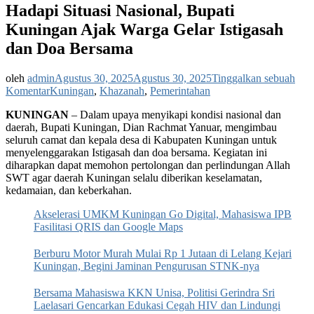
‎Hadapi Situasi Nasional, Bupati
Kuningan Ajak Warga Gelar Istigasah
dan Doa Bersama
oleh
admin
Agustus 30, 2025
Agustus 30, 2025
Tinggalkan sebuah
‎Hadapi
Komentar
Kuningan
,
Khazanah
,
Pemerintahan
Situasi
KUNINGAN
– Dalam upaya menyikapi kondisi nasional dan
Nasional,
daerah, Bupati Kuningan, Dian Rachmat Yanuar, mengimbau
Bupati
seluruh camat dan kepala desa di Kabupaten Kuningan untuk
Kuningan
menyelenggarakan Istigasah dan doa bersama. Kegiatan ini
Ajak
diharapkan dapat memohon pertolongan dan perlindungan Allah
Warga
SWT agar daerah Kuningan selalu diberikan keselamatan,
Gelar
kedamaian, dan keberkahan.
Istigasah
dan
Akselerasi UMKM Kuningan Go Digital, Mahasiswa IPB
Doa
Fasilitasi QRIS dan Google Maps
Bersama
Berburu Motor Murah Mulai Rp 1 Jutaan di Lelang Kejari
Kuningan, Begini Jaminan Pengurusan STNK-nya
Bersama Mahasiswa KKN Unisa, Politisi Gerindra Sri
Laelasari Gencarkan Edukasi Cegah HIV dan Lindungi