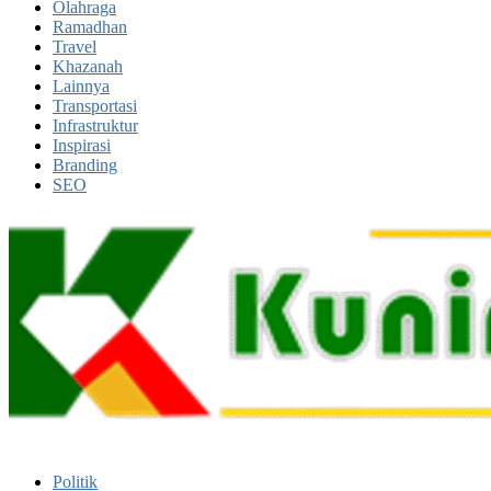
Olahraga
Ramadhan
Travel
Khazanah
Lainnya
Transportasi
Infrastruktur
Inspirasi
Branding
SEO
Kuningan Religi
Mengabarkan Realita
Politik