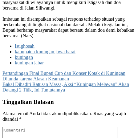
masyarakat di wilayahnya untuk mengikuti Istigasah dan doa
bersama di Jalan Siliwangi.
‎Imbauan ini disampaikan sebagai respons terhadap situasi yang
berkembang di tingkat nasional dan daerah. Melalui kegiatan ini,
Bupati berharap masyarakat dapat bersatu dalam doa demi kebaikan
bersama. (Nars)
Istighosah
kabupaten kuningan jawa barat
kuningan
kuningan jabar
Navigasi
Pertandingan Final Bupati Cup dan Konser Kotak di Kuningan
Ditunda karena Alasan Keamanan
pos
‎Bakal Dihadiri Ratusan Massa, Aksi “Kuningan Melawan” Akan
Datangi 2 Titik, Ini Tuntutannya‎‎‎
Tinggalkan Balasan
Alamat email Anda tidak akan dipublikasikan.
Ruas yang wajib
ditandai
*
Komentari