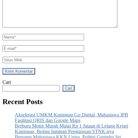
Name
*
Email
*
Situs
Web
Cari
Cari
Recent Posts
Akselerasi UMKM Kuningan Go Digital, Mahasiswa IPB
Fasilitasi QRIS dan Google Maps
Berburu Motor Murah Mulai Rp 1 Jutaan di Lelang Kejari
Kuningan, Begini Jaminan Pengurusan STNK-nya
Bersama Mahasiswa KKN Unisa, Politisi Gerindra Sri