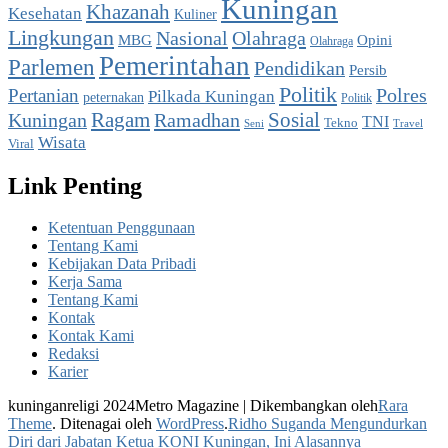
Kuningan
Khazanah
Kesehatan
Kuliner
Lingkungan
Nasional
Olahraga
MBG
Opini
Olahraga
Pemerintahan
Parlemen
Pendidikan
Persib
Politik
Pertanian
Polres
Pilkada Kuningan
peternakan
Politik
Ragam
Ramadhan
Sosial
Kuningan
TNI
Tekno
Seni
Travel
Wisata
Viral
Link Penting
Ketentuan Penggunaan
Tentang Kami
Kebijakan Data Pribadi
Kerja Sama
Tentang Kami
Kontak
Kontak Kami
Redaksi
Karier
kuninganreligi 2024Metro Magazine | Dikembangkan oleh
Rara
Theme
. Ditenagai oleh
WordPress
.
Ridho Suganda Mengundurkan
Diri dari Jabatan Ketua KONI Kuningan, Ini Alasannya