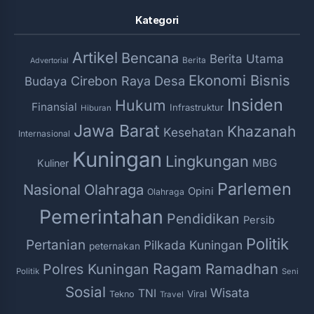
Kategori
Artikel
Bencana
Berita Utama
Berita
Advertorial
Ekonomi Bisnis
Desa
Cirebon Raya
Budaya
Insiden
Hukum
Finansial
Infrastruktur
Hiburan
Jawa Barat
Khazanah
Kesehatan
Internasional
Kuningan
Lingkungan
MBG
Kuliner
Parlemen
Nasional
Olahraga
Opini
Olahraga
Pemerintahan
Pendidikan
Persib
Politik
Pertanian
Pilkada Kuningan
peternakan
Ragam
Ramadhan
Polres Kuningan
Politik
Seni
Sosial
Wisata
TNI
Viral
Tekno
Travel