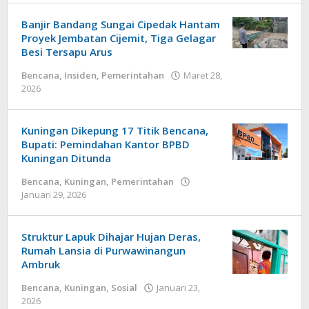
Banjir Bandang Sungai Cipedak Hantam
Proyek Jembatan Cijemit, Tiga Gelagar
Besi Tersapu Arus
Bencana
,
Insiden
,
Pemerintahan
Maret 28,
oleh
2026
admin
‎Kuningan Dikepung 17 Titik Bencana,
Bupati: Pemindahan Kantor BPBD
Kuningan Ditunda
Bencana
,
Kuningan
,
Pemerintahan
oleh
Januari 29, 2026
admin
‎Struktur Lapuk Dihajar Hujan Deras,
Rumah Lansia di Purwawinangun
Ambruk
Bencana
,
Kuningan
,
Sosial
Januari 23,
oleh
2026