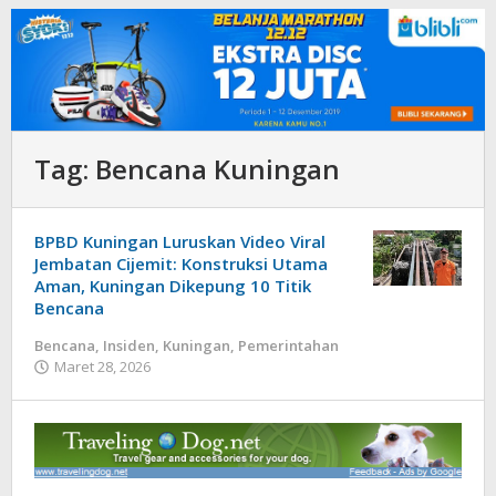
Tag:
Bencana Kuningan
BPBD Kuningan Luruskan Video Viral
Jembatan Cijemit: Konstruksi Utama
Aman, Kuningan Dikepung 10 Titik
Bencana
Bencana
,
Insiden
,
Kuningan
,
Pemerintahan
oleh
Maret 28, 2026
admin