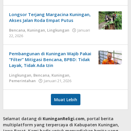
admin
‎Longsor Terjang Margacina Kuningan,
Akses Jalan Roda Empat Putus
Bencana
,
Kuningan
,
Lingkungan
Januari
oleh
22, 2026
admin
‎Pembangunan di Kuningan Wajib Pakai
“Filter” Mitigasi Bencana, BPBD: Tidak
Layak, Tidak Ada Izin‎‎
Lingkungan
,
Bencana
,
Kuningan
,
oleh
Pemerintahan
Januari 21, 2026
admin
Muat Lebih
Selamat datang di
KuninganReligi.com
, portal berita
multiplatform yang terpercaya di Kabupaten Kuningan,
Jawa Barat. Kami hadir untuk menyediakan berita yang