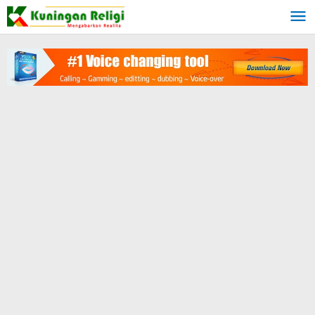
Lewati
ke
konten