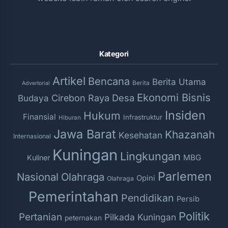
Kategori
Artikel
Bencana
Berita Utama
Berita
Advertorial
Ekonomi Bisnis
Desa
Cirebon Raya
Budaya
Insiden
Hukum
Finansial
Infrastruktur
Hiburan
Jawa Barat
Khazanah
Kesehatan
Internasional
Kuningan
Lingkungan
MBG
Kuliner
Parlemen
Nasional
Olahraga
Opini
Olahraga
Pemerintahan
Pendidikan
Persib
Politik
Pertanian
Pilkada Kuningan
peternakan