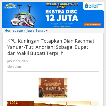
KPU
Homepage
»
Jawa Barat
»
Kuningan
KPU Kuningan Tetapkan Dian Rachmat
Tetapkan
Dian
Yanuar-Tuti Andriani Sebagai Bupati
Rachmat
dan Wakil Bupati Terpilih
Yanuar-
Tuti
oleh
Januari 9, 2025
admin
Andriani
oleh
admin
Sebagai
Bupati
dan
Wakil
Bupati
Terpilih