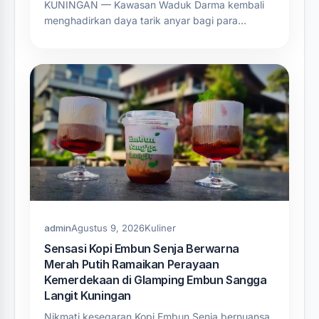
KUNINGAN — Kawasan Waduk Darma kembali
menghadirkan daya tarik anyar bagi para…
admin
Agustus 9, 2026
Kuliner
Sensasi Kopi Embun Senja Berwarna
Merah Putih Ramaikan Perayaan
Kemerdekaan di Glamping Embun Sangga
Langit Kuningan
Nikmati kesegaran Kopi Embun Senja bernuansa