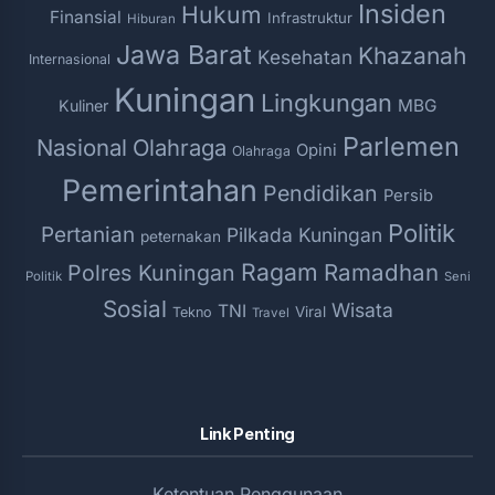
Insiden
Hukum
Finansial
Infrastruktur
Hiburan
Jawa Barat
Khazanah
Kesehatan
Internasional
Kuningan
Lingkungan
MBG
Kuliner
Parlemen
Nasional
Olahraga
Opini
Olahraga
Pemerintahan
Pendidikan
Persib
Politik
Pertanian
Pilkada Kuningan
peternakan
Ragam
Ramadhan
Polres Kuningan
Politik
Seni
Sosial
Wisata
TNI
Viral
Tekno
Travel
Link Penting
Ketentuan Penggunaan