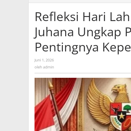
Hari
Lahir
Refleksi Hari Lah
Pancasila,
Uha
Juhana Ungkap P
Juhana
Ungkap
Pragmatisme
Pentingnya Kepe
Politik
dan
Pentingnya
oleh
Juni 1, 2026
Kepemimpinan
admin
oleh
admin
Ideologis