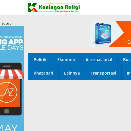
Lewati
ke
konten
tutup
Politik
Ekonomi
Internasional
Bus
Khazanah
Lainnya
Transportasi
In