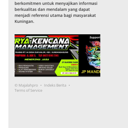
berkomitmen untuk menyajikan informasi
berkualitas dan mendalam yang dapat
menjadi referensi utama bagi masyarakat
Kuningan.
© Majalahpro
Indeks Berita
Terms of Service