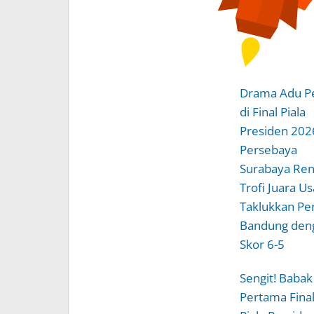
Drama Adu Pe
di Final Piala
Presiden 202
Persebaya
Surabaya Re
Trofi Juara Us
Taklukkan Pe
Bandung den
Skor 6-5
Sengit! Babak
Pertama Fina