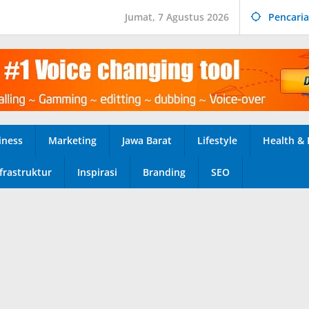
Jumat, 7 Agustus 2026
Pencari
iness
Marketing
Jawa Barat
Lifestyle
Health & 
frastruktur
Inspirasi
Branding
SEO