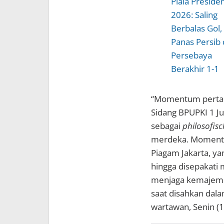
Piala Preside
2026: Saling
Berbalas Gol,
Panas Persib
Persebaya
Berakhir 1-1
“Momentum pertam
Sidang BPUPKI 1 Ju
sebagai
philosofis
merdeka. Momentum
Piagam Jakarta, ya
hingga disepakati
menjaga kemajemu
saat disahkan dal
wartawan, Senin (1