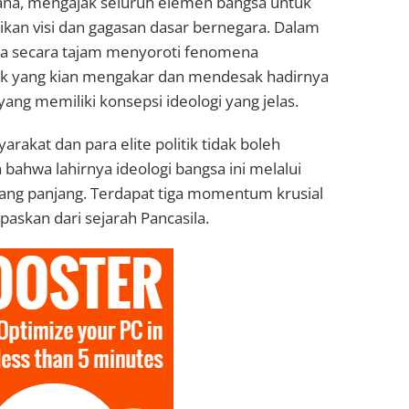
ana, mengajak seluruh elemen bangsa untuk
kan visi dan gagasan dasar bernegara. Dalam
a secara tajam menyoroti fenomena
ik yang kian mengakar dan mendesak hadirnya
ng memiliki konsepsi ideologi yang jelas.
rakat dan para elite politik tidak boleh
bahwa lahirnya ideologi bangsa ini melalui
yang panjang. Terdapat tiga momentum krusial
epaskan dari sejarah Pancasila.