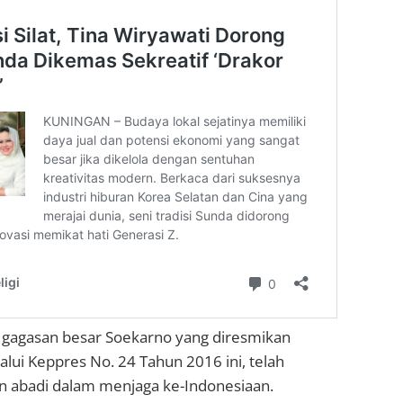
gagasan besar Soekarno yang diresmikan
lui Keppres No. 24 Tahun 2016 ini, telah
n abadi dalam menjaga ke-Indonesiaan.