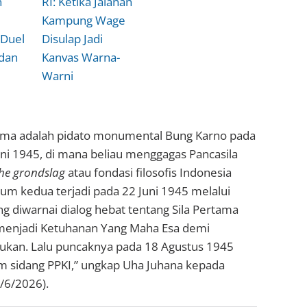
n
RI: Ketika Jalanan
Kampung Wage
 Duel
Disulap Jadi
 dan
Kanvas Warna-
Warni
a adalah pidato monumental Bung Karno pada
ni 1945, di mana beliau menggagas Pancasila
che grondslag
atau fondasi filosofis Indonesia
 kedua terjadi pada 22 Juni 1945 melalui
ng diwarnai dialog hebat tentang Sila Pertama
 menjadi Ketuhanan Yang Maha Esa demi
kan. Lalu puncaknya pada 18 Agustus 1945
am sidang PPKI,” ungkap Uha Juhana kepada
/6/2026).