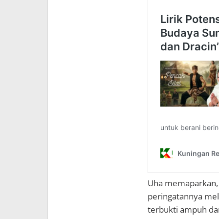
Uha memaparkan, 
peringatannya mela
terbukti ampuh da