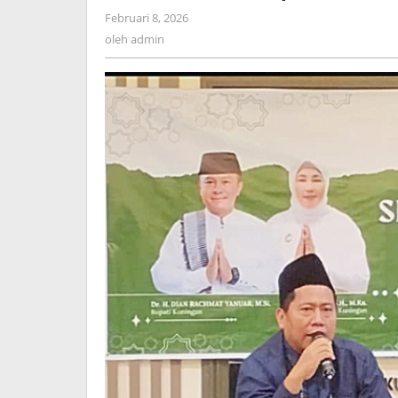
di
oleh
Februari 8, 2026
Seleksi
admin
Capim
oleh
admin
BAZNAS
Kuningan