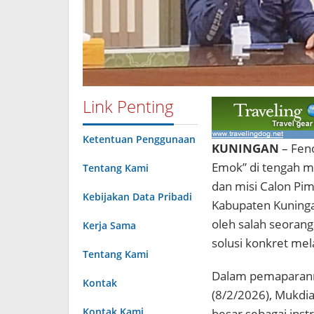
Link Penting
Ketentuan Penggunaan
KUNINGAN
– Fen
Emok” di tengah ma
Tentang Kami
dan misi Calon Pi
Kebijakan Data Pribadi
Kabupaten Kuningan
oleh salah seorang
Kerja Sama
solusi konkret melal
Tentang Kami
Dalam pemaparanny
Kontak
(8/2/2026), Mukdi
Kontak Kami
besar sebagai in