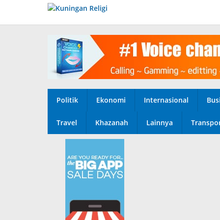
Lewati
ke
konten
Politik
Ekonomi
Internasional
Bus
Travel
Khazanah
Lainnya
Transpor