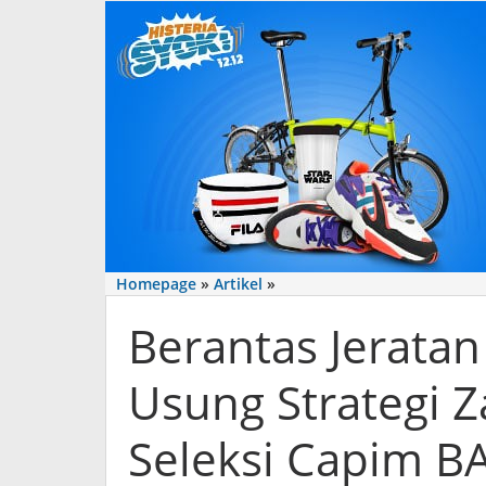
‎Berantas
Homepage
»
Artikel
»
Jeratan
‎Berantas Jerata
'Bank
Emok',
Mukdiana
Usung Strategi Z
Usung
Strategi
Seleksi Capim 
Zakat
Produktif