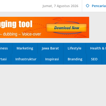
Jumat, 7 Agustus 2026
Pencari
iness
Marketing
Jawa Barat
Lifestyle
Health & 
tasi
Infrastruktur
Inspirasi
Branding
SEO