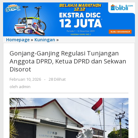
Gonjang-
Homepage
»
Kuningan
»
Ganjing
Gonjang-Ganjing Regulasi Tunjangan
Regulasi
Tunjangan
Anggota DPRD, Ketua DPRD dan Sekwan
Anggota
Disorot
DPRD,
Ketua
oleh
Februari 10, 2026
-
28 Dilihat
admin
DPRD
oleh
admin
dan
Sekwan
Disorot