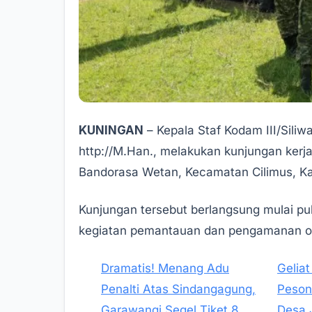
KUNINGAN
– Kepala Staf Kodam III/Siliwan
http://M.Han., melakukan kunjungan kerj
Bandorasa Wetan, Kecamatan Cilimus, Ka
Kunjungan tersebut berlangsung mulai pu
kegiatan pemantauan dan pengamanan ol
Dramatis! Menang Adu
Geliat
Penalti Atas Sindangagung,
Peson
Garawangi Segel Tiket 8
Desa 