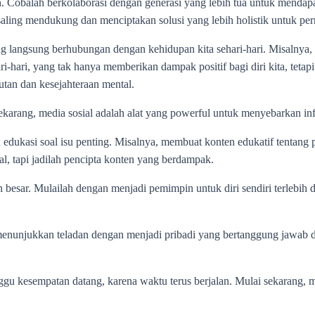
ian. Cobalah berkolaborasi dengan generasi yang lebih tua untuk mend
a saling mendukung dan menciptakan solusi yang lebih holistik untuk p
l yang langsung berhubungan dengan kehidupan kita sehari-hari. Misalny
-hari, yang tak hanya memberikan dampak positif bagi diri kita, tetapi 
tan dan kesejahteraan mental.‎
sekarang, media sosial adalah alat yang powerful untuk menyebarkan inf
edukasi soal isu penting. Misalnya, membuat konten edukatif tentang
al, tapi jadilah pencipta konten yang berdampak.‎
besar. Mulailah dengan menjadi pemimpin untuk diri sendiri terlebih d
menunjukkan teladan dengan menjadi pribadi yang bertanggung jawab dan
ggu kesempatan datang, karena waktu terus berjalan. Mulai sekarang, m