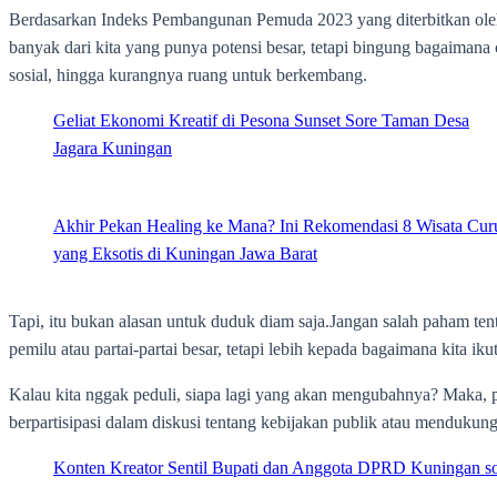
Berdasarkan Indeks Pembangunan Pemuda 2023 yang diterbitkan oleh 
banyak dari kita yang punya potensi besar, tetapi bingung bagaimana 
sosial, hingga kurangnya ruang untuk berkembang.
Geliat Ekonomi Kreatif di Pesona Sunset Sore Taman Desa
Jagara Kuningan
Akhir Pekan Healing ke Mana? Ini Rekomendasi 8 Wisata Cur
yang Eksotis di Kuningan Jawa Barat
Tapi, itu bukan alasan untuk duduk diam saja.‎Jangan salah paham ten
pemilu atau partai-partai besar, tetapi lebih kepada bagaimana kita 
Kalau kita nggak peduli, siapa lagi yang akan mengubahnya? Maka, pe
berpartisipasi dalam diskusi tentang kebijakan publik atau mendukung 
‎Konten Kreator Sentil Bupati dan Anggota DPRD Kuningan s