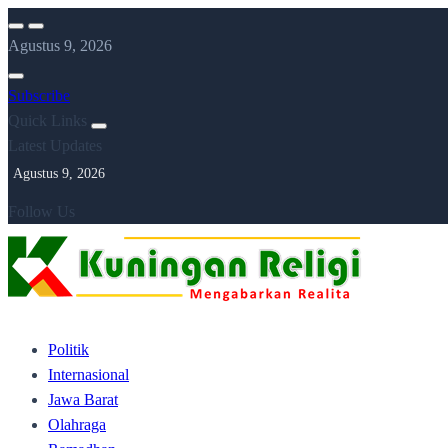
Skip
to
Agustus 9, 2026
content
Subscribe
Quick Links
Latest Updates
Agustus 9, 2026
Follow Us
Politik
Internasional
Jawa Barat
Olahraga