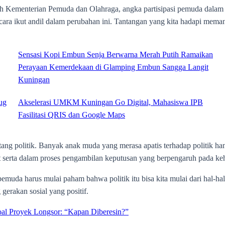
Kementerian Pemuda dan Olahraga, angka partisipasi pemuda dalam ke
cara ikut andil dalam perubahan ini. Tantangan yang kita hadapi meman
Sensasi Kopi Embun Senja Berwarna Merah Putih Ramaikan
Perayaan Kemerdekaan di Glamping Embun Sangga Langit
Kuningan
ug
Akselerasi UMKM Kuningan Go Digital, Mahasiswa IPB
Fasilitasi QRIS dan Google Maps
tang politik. Banyak anak muda yang merasa apatis terhadap politik ha
ikut serta dalam proses pengambilan keputusan yang berpengaruh pada ke
muda harus mulai paham bahwa politik itu bisa kita mulai dari hal-hal
gerakan sosial yang positif.
oal Proyek Longsor: “Kapan Diberesin?”