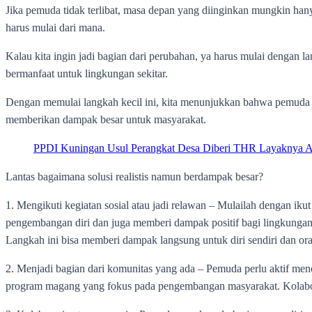
Jika pemuda tidak terlibat, masa depan yang diinginkan mungkin hanya
harus mulai dari mana.
Kalau kita ingin jadi bagian dari perubahan, ya harus mulai dengan l
bermanfaat untuk lingkungan sekitar.
Dengan memulai langkah kecil ini, kita menunjukkan bahwa pemuda bu
memberikan dampak besar untuk masyarakat.‎
PPDI Kuningan Usul Perangkat Desa Diberi THR Layaknya ASN
Lantas bagaimana solusi realistis namun berdampak besar?‎
1. Mengikuti kegiatan sosial atau jadi relawan – Mulailah dengan ikut
pengembangan diri dan juga memberi dampak positif bagi lingkungan.
Langkah ini bisa memberi dampak langsung untuk diri sendiri dan orang 
2. Menjadi bagian dari komunitas yang ada – Pemuda perlu aktif menca
program magang yang fokus pada pengembangan masyarakat. Kolabora