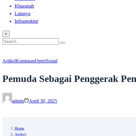
Khazanah
Lainnya
Infrastruktur
×
Search
Search
for:
Artikel
Kuningan
Opini
Sosial
‎Pemuda Sebagai Penggerak Pe
admin
April 30, 2025
Home
Artikel