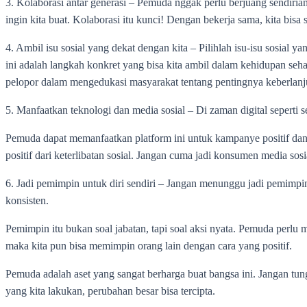
3. Kolaborasi antar generasi – Pemuda nggak perlu berjuang sendir
ingin kita buat. Kolaborasi itu kunci! Dengan bekerja sama, kita bis
‎4. Ambil isu sosial yang dekat dengan kita – Pilihlah isu-isu sosia
ini adalah langkah konkret yang bisa kita ambil dalam kehidupan sehari
pelopor dalam mengedukasi masyarakat tentang pentingnya keberlanju
5. Manfaatkan teknologi dan media sosial – Di zaman digital seperti 
Pemuda dapat memanfaatkan platform ini untuk kampanye positif dan 
positif dari keterlibatan sosial. Jangan cuma jadi konsumen media sosi
6. Jadi pemimpin untuk diri sendiri – Jangan menunggu jadi pemimpin 
konsisten.
Pemimpin itu bukan soal jabatan, tapi soal aksi nyata. Pemuda perlu 
maka kita pun bisa memimpin orang lain dengan cara yang positif.‎
Pemuda adalah aset yang sangat berharga buat bangsa ini. Jangan tun
yang kita lakukan, perubahan besar bisa tercipta.