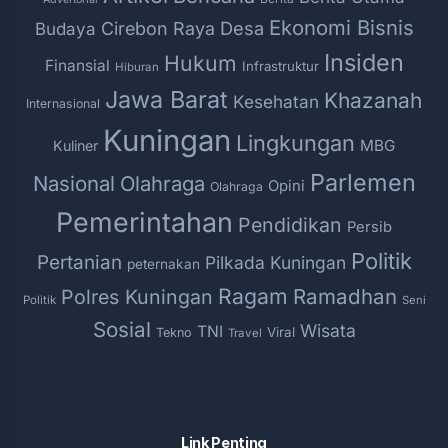
Ekonomi Bisnis
Desa
Cirebon Raya
Budaya
Insiden
Hukum
Finansial
Infrastruktur
Hiburan
Jawa Barat
Khazanah
Kesehatan
Internasional
Kuningan
Lingkungan
MBG
Kuliner
Parlemen
Nasional
Olahraga
Opini
Olahraga
Pemerintahan
Pendidikan
Persib
Politik
Pertanian
Pilkada Kuningan
peternakan
Ragam
Ramadhan
Polres Kuningan
Politik
Seni
Sosial
Wisata
TNI
Viral
Tekno
Travel
Link Penting