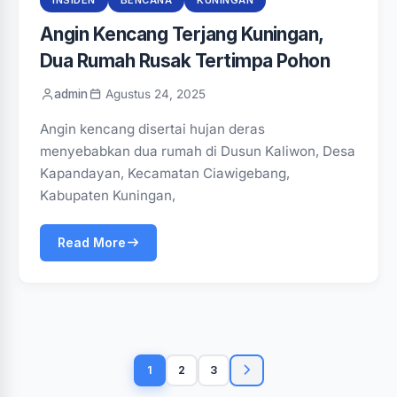
INSIDEN
BENCANA
KUNINGAN
‎Angin Kencang Terjang Kuningan,
Dua Rumah Rusak Tertimpa Pohon
admin
Agustus 24, 2025
Angin kencang disertai hujan deras
menyebabkan dua rumah di Dusun Kaliwon, Desa
Kapandayan, Kecamatan Ciawigebang,
Kabupaten Kuningan,
Read More
Paginasi
pos
1
2
3