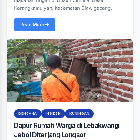
makanan ringan di Dusun Cimulia, Desa
Karangkamulyan, Kecamatan Ciawigebang.
Read More
BENCANA
INSIDEN
KUNINGAN
‎Dapur Rumah Warga di Lebakwangi
Jebol Diterjang Longsor‎‎