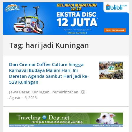
Tag:
hari jadi Kuningan
Dari Ciremai Coffee Culture hingga
Karnaval Budaya Malam Hari, Ini
Deretan Agenda Sambut Hari Jadi ke-
528 Kuningan
Jawa Barat
,
Kuningan
,
Pemerintahan
oleh
Agustus 6, 2026
admin