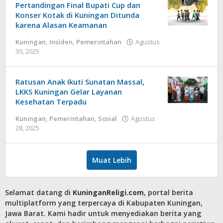
Pertandingan Final Bupati Cup dan
Konser Kotak di Kuningan Ditunda
karena Alasan Keamanan
Kuningan
,
Insiden
,
Pemerintahan
Agustus
oleh
30, 2025
admin
Ratusan Anak Ikuti Sunatan Massal,
LKKS Kuningan Gelar Layanan
Kesehatan Terpadu
Kuningan
,
Pemerintahan
,
Sosial
Agustus
oleh
28, 2025
admin
Muat Lebih
Selamat datang di
KuninganReligi.com
, portal berita
multiplatform yang terpercaya di Kabupaten Kuningan,
Jawa Barat. Kami hadir untuk menyediakan berita yang