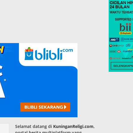
Selamat datang di
KuninganReligi.com
,
portal berita multiplatform yang