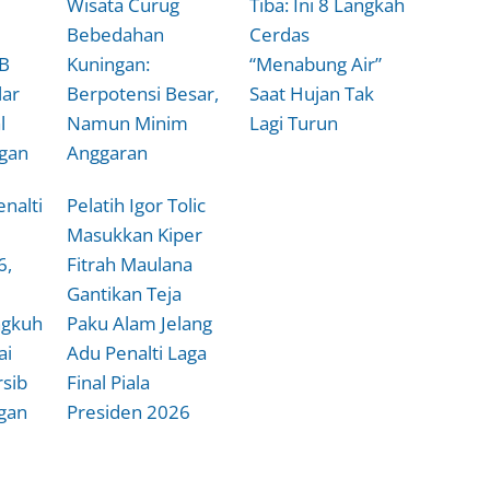
Wisata Curug
Tiba: Ini 8 Langkah
Bebedahan
Cerdas
B
Kuningan:
“Menabung Air”
lar
Berpotensi Besar,
Saat Hujan Tak
l
Namun Minim
Lagi Turun
gan
Anggaran
nalti
Pelatih Igor Tolic
Masukkan Kiper
6,
Fitrah Maulana
Gantikan Teja
ngkuh
Paku Alam Jelang
ai
Adu Penalti Laga
rsib
Final Piala
gan
Presiden 2026