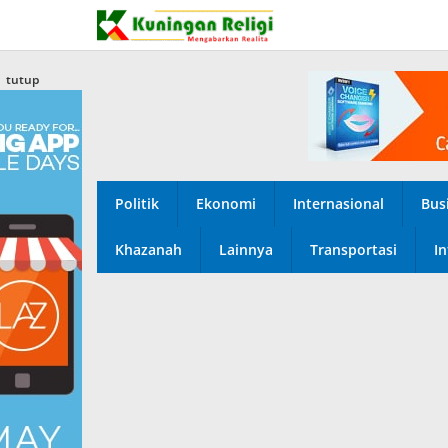
Lewati
ke
konten
tutup
Politik
Ekonomi
Internasional
Bus
Khazanah
Lainnya
Transportasi
In