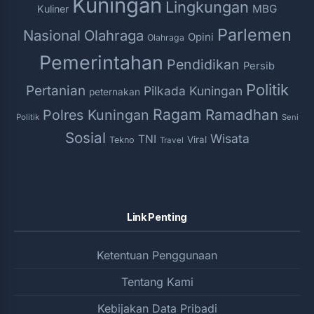
Kuningan
Lingkungan
MBG
Kuliner
Parlemen
Nasional
Olahraga
Opini
Olahraga
Pemerintahan
Pendidikan
Persib
Politik
Pertanian
Pilkada Kuningan
peternakan
Ragam
Ramadhan
Polres Kuningan
Politik
Seni
Sosial
Wisata
TNI
Viral
Tekno
Travel
Link Penting
Ketentuan Penggunaan
Tentang Kami
Kebijakan Data Pribadi