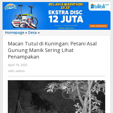
‎Macan
Homepage
»
Desa
»
Tutul
‎Macan Tutul di Kuningan: Petani Asal
di
Kuningan:
Gunung Manik Sering Lihat
Petani
Penampakan
Asal
Gunung
oleh
April 19, 2025
admin
Manik
oleh
admin
Sering
Lihat
Penampakan