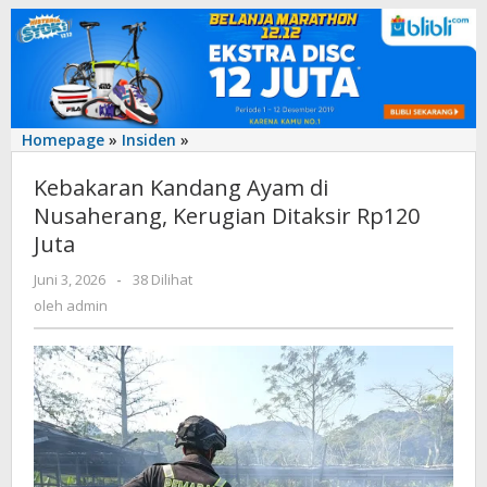
Kebakaran
Homepage
»
Insiden
»
Kandang
Kebakaran Kandang Ayam di
Ayam
di
Nusaherang, Kerugian Ditaksir Rp120
Nusaherang,
Juta
Kerugian
Ditaksir
oleh
Juni 3, 2026
-
38 Dilihat
admin
Rp120
oleh
admin
Juta