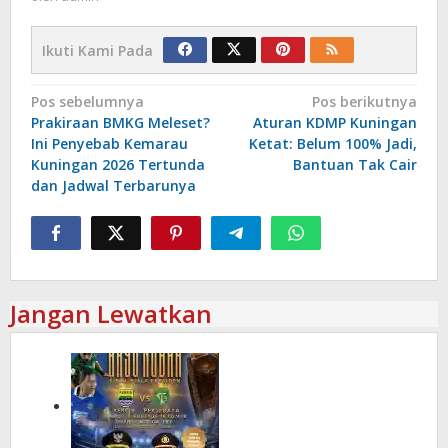
Ikuti Kami Pada
Navigasi
Pos sebelumnya
Pos berikutnya
Prakiraan BMKG Meleset?
Aturan KDMP Kuningan
pos
Ini Penyebab Kemarau
Ketat: Belum 100% Jadi,
Kuningan 2026 Tertunda
Bantuan Tak Cair
dan Jadwal Terbarunya
Jangan Lewatkan