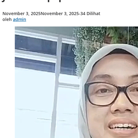
Susilawati:
Saya
oleh
November 3, 2025
November 3, 2025
-
34 Dilihat
Tidak
admin
oleh
admin
Punya
Utang
atau
Janji
Jabatan
Apapun‎‎