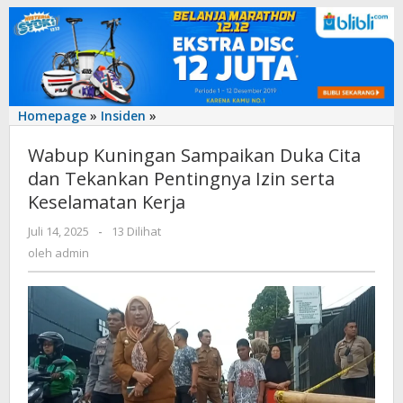
Wabup
Homepage
»
Insiden
»
Kuningan
Wabup Kuningan Sampaikan Duka Cita
Sampaikan
Duka
dan Tekankan Pentingnya Izin serta
Cita
Keselamatan Kerja
dan
Tekankan
oleh
Juli 14, 2025
-
13 Dilihat
admin
Pentingnya
oleh
admin
Izin
serta
Keselamatan
Kerja