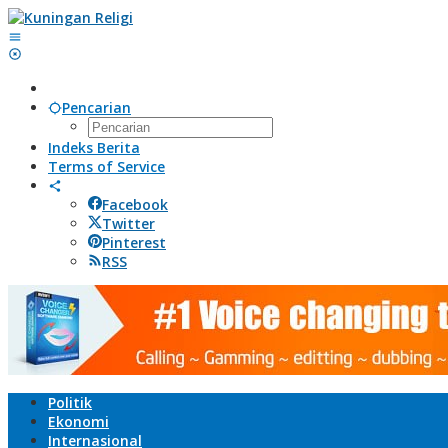
Lewati
ke
konten
Pencarian
Indeks Berita
Terms of Service
Facebook
Twitter
Pinterest
RSS
Politik
Ekonomi
Internasional