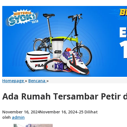
Ada
Homepage
»
Bencana
»
Rumah
Tersambar
Ada Rumah Tersambar Petir 
Petir
di
Randobawagirang,
oleh
November 16, 2024
November 16, 2024
-
25 Dilihat
ini
admin
oleh
admin
Himbauan
BPBD