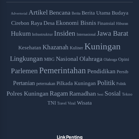
Artikel
Bencana
Berita Utama
Budaya
Berita
Advertorial
Ekonomi Bisnis
Cirebon Raya
Desa
Finansial
Hiburan
Insiden
Jawa Barat
Hukum
Infrastruktur
Internasional
Kuningan
Khazanah
Kesehatan
Kuliner
Lingkungan
Nasional
Olahraga
MBG
Opini
Olahraga
Pemerintahan
Parlemen
Pendidikan
Persib
Politik
Pertanian
Pilkada Kuningan
peternakan
Politik
Ragam
Ramadhan
Sosial
Polres Kuningan
Tekno
Seni
Wisata
TNI
Viral
Travel
Link Penting