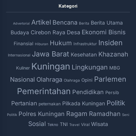
Kategori
Artikel
Bencana
Berita Utama
Berita
Advertorial
Ekonomi Bisnis
Desa
Cirebon Raya
Budaya
Insiden
Hukum
Finansial
Infrastruktur
Hiburan
Jawa Barat
Khazanah
Kesehatan
Internasional
Kuningan
Lingkungan
MBG
Kuliner
Parlemen
Nasional
Olahraga
Opini
Olahraga
Pemerintahan
Pendidikan
Persib
Politik
Pertanian
Pilkada Kuningan
peternakan
Ragam
Ramadhan
Polres Kuningan
Politik
Seni
Sosial
Wisata
TNI
Viral
Tekno
Travel