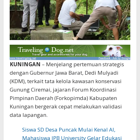
KUNINGAN
– Menjelang pertemuan strategis
dengan Gubernur Jawa Barat, Dedi Mulyadi
(KDM), terkait tata kelola kawasan konservasi
Gunung Ciremai, jajaran Forum Koordinasi
Pimpinan Daerah (Forkopimda) Kabupaten
Kuningan bergerak cepat melakukan validasi
data lapangan.‎‎
Siswa SD Desa Puncak Mulai Kenal AI,
Mahasiswa IPB University Gelar Edukasi