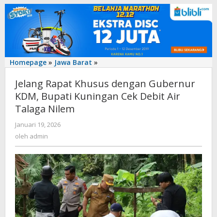
‎Jelang
Homepage
»
Jawa Barat
»
Rapat
‎Jelang Rapat Khusus dengan Gubernur
Khusus
dengan
KDM, Bupati Kuningan Cek Debit Air
Gubernur
Talaga Nilem
KDM,
Bupati
oleh
Januari 19, 2026
admin
Kuningan
oleh
admin
Cek
Debit
Air
Talaga
Nilem