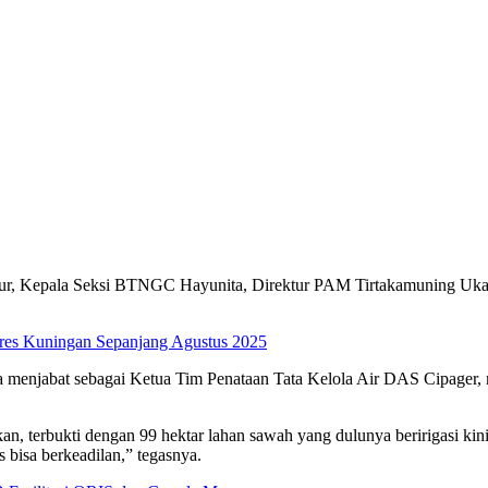
ur, Kepala Seksi BTNGC Hayunita, Direktur PAM Tirtakamuning Ukas 
olres Kuningan Sepanjang Agustus 2025
 menjabat sebagai Ketua Tim Penataan Tata Kelola Air DAS Cipager, 
nkan, terbukti dengan 99 hektar lahan sawah yang dulunya beririgasi ki
s bisa berkeadilan,” tegasnya.