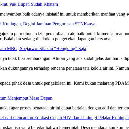
rokrat, Pak Bupati Sudah Khatam
enyambut baik adanya inisiatif ini untuk memberikan manfaat yang se
ari Kuningan, Begini Jaminan Pengurusan STNK-nya
jukan permohonan izin pemanfaatan air, baik untuk komersial maupu
ri Balai dan sedang dilakukan pengecekan lapangan bersama.
gram MBG, Soejarwo: Silakan “Hengkang” Saja
nya tidak bisa sembarangan. Aturan yang ada sudah jelas dan harus dip
an dukungannya terhadap rencana penataan tata kelola air ini. Namun
ada pihak desa untuk pengelolaan ini. Kami bukan melarang PDAM men
entum Menjemput Masa Depan
t agar proses penataan air ini dapat berjalan dengan adil dan terper
aelasari Gencarkan Edukasi Cegah HIV dan Lindungi Pelajar Kuninga
luruskan isu yang beredar bahwa Pemerintah Desa mendapatkan kompens