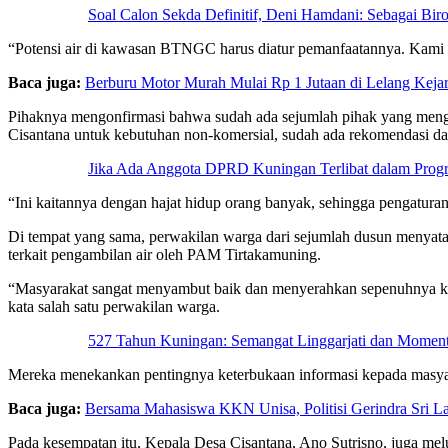
‎Soal Calon Sekda Definitif, Deni Hamdani: Sebagai Bi
“Potensi air di kawasan BTNGC harus diatur pemanfaatannya. Kami m
Baca juga:
Berburu Motor Murah Mulai Rp 1 Jutaan di Lelang Kej
Pihaknya mengonfirmasi bahwa sudah ada sejumlah pihak yang menga
Cisantana untuk kebutuhan non-komersial, sudah ada rekomendasi da
‎Jika Ada Anggota DPRD Kuningan Terlibat dalam Pro
“Ini kaitannya dengan hajat hidup orang banyak, sehingga pengaturan
Di tempat yang sama, perwakilan warga dari sejumlah dusun menyatak
terkait pengambilan air oleh PAM Tirtakamuning.
“Masyarakat sangat menyambut baik dan menyerahkan sepenuhnya kep
kata salah satu perwakilan warga.
‎527 Tahun Kuningan: Semangat Linggarjati dan Mom
Mereka menekankan pentingnya keterbukaan informasi kepada masyaraka
Baca juga:
Bersama Mahasiswa KKN Unisa, Politisi Gerindra Sri L
Pada kesempatan itu, Kepala Desa Cisantana, Ano Sutrisno, juga me