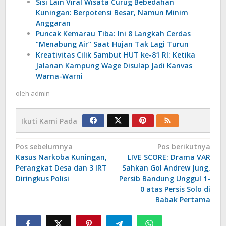
Sisi Lain Viral Wisata Curug Bebedahan
Kuningan: Berpotensi Besar, Namun Minim
Anggaran
Puncak Kemarau Tiba: Ini 8 Langkah Cerdas
“Menabung Air” Saat Hujan Tak Lagi Turun
Kreativitas Cilik Sambut HUT ke-81 RI: Ketika
Jalanan Kampung Wage Disulap Jadi Kanvas
Warna-Warni
oleh
admin
Ikuti Kami Pada
Navigasi
Pos sebelumnya
Pos berikutnya
Kasus Narkoba Kuningan,
LIVE SCORE: Drama VAR
pos
Perangkat Desa dan 3 IRT
Sahkan Gol Andrew Jung,
Diringkus Polisi
Persib Bandung Unggul 1-
0 atas Persis Solo di
Babak Pertama