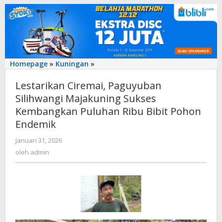
‎Lestarikan
Homepage
»
Kuningan
»
Ciremai,
‎Lestarikan Ciremai, Paguyuban
Paguyuban
Silihwangi
Silihwangi Majakuning Sukses
Majakuning
Kembangkan Puluhan Ribu Bibit Pohon
Sukses
Endemik
Kembangkan
Puluhan
oleh
Januari 31, 2026
Ribu
admin
oleh
admin
Bibit
Pohon
Endemik